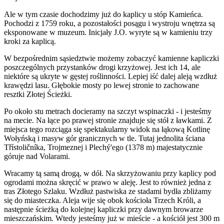
Ale w tym czasie dochodzimy już do kaplicy u stóp Kamieńca.
Pochodzi z 1759 roku, a pozostałości posągu i wystroju wnętrza są
eksponowane w muzeum. Inicjały J.O. wyryte są w kamieniu trzy
kroki za kaplicą.
W bezpośrednim sąsiedztwie możemy zobaczyć kamienne kapliczki
poszczególnych przystanków drogi krzyżowej. Jest ich 14, ale
niektóre są ukryte w gęstej roślinności. Lepiej iść dalej aleją wzdłuż
krawędzi lasu. Głębokie mosty po lewej stronie to zachowane
resztki Złotej Ścieżki.
Po około stu metrach docieramy na szczyt wspinaczki - i jesteśmy
na mecie. Na łące po prawej stronie znajduje się stół z ławkami. Z
miejsca tego rozciąga się spektakularny widok na łąkową Kotlinę
Wołyńską i masyw gór granicznych w tle. Tutaj jednolita ściana
Třístoličníka, Trojmeznej i Plechý'ego (1378 m) majestatycznie
góruje nad Volarami.
Wracamy tą samą drogą, w dół. Na skrzyżowaniu przy kaplicy pod
ogrodami można skręcić w prawo w aleję. Jest to również jedna z
tras Złotego Szlaku. Wzdłuż pastwiska ze stadami bydła zbliżamy
się do miasteczka. Aleja wije się obok kościoła Trzech Króli, a
następnie ścieżką do kolejnej kapliczki przy dawnym browarze
mieszczańskim. Wtedy jesteśmy już w mieście - a kościół jest 300 m