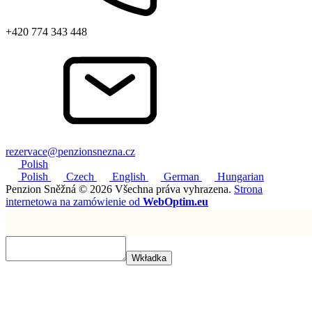
+420 774 343 448
rezervace@penzionsnezna.cz
Polish
Polish
Czech
English
German
Hungarian
Penzion Sněžná © 2026 Všechna práva vyhrazena.
Strona
internetowa na zamówienie od
WebOptim.eu
Wkładka