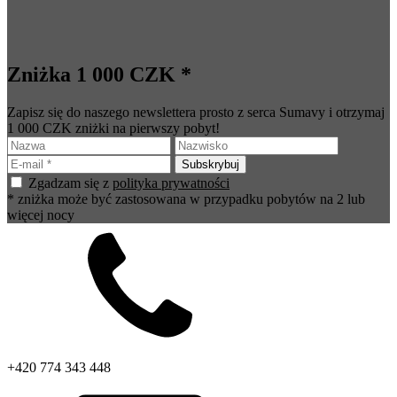
Zniżka 1 000 CZK *
Zapisz się do naszego newslettera prosto z serca Sumavy i otrzymaj
1 000 CZK zniżki na pierwszy pobyt!
Zgadzam się z
polityka prywatności
* zniżka może być zastosowana w przypadku pobytów na 2 lub
więcej nocy
+420 774 343 448