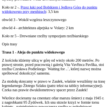
Koło nr 2 -.
Przez łuki pod Bobikiem i Jedlovą Górą do punktu
widokowego przy menhirach
: 3,5 km
obwód 3 - Wokół wzgórza leszczynowego
obwód 4 - architektura alpejska w Volary: 2 km
Koło nr 5 - Drewniane rzeźby sympozjum rzeźbiarskiego
Opis trasy
Trasa 1 - Aleja do punktu widokowego
Z kościoła idziemy ulicą w górę od wieży około 200 metrów. Po
prawej stronie, przed pracownią i galerią Vita Vavřinca Pavlíka, stoi
rzeźba Czesława Podleśnego ¨Waiting for ..¨, której nazwę można
spróbować dokończyć samemu.
Za stodołą skręcamy w prawo w Zaułek, właśnie weszliśmy na trasę
legendarnego Złotego Szlaku (patrz tekst na tablicy informacyjnej).
Czeka nas prawie dwukilometrowy spacer przez Zaułek!
Wkrótce docieramy na cmentarz ofiar marszu śmierci z maja 1945 r.
z nagrobkami 95 Żydówek. Ich snu strzeże krzyż w formie torsu
kobiety - najpiękniejsza nowoczesna rzeźba w południowej