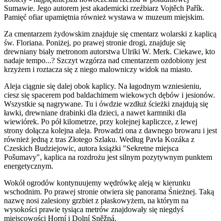
Sumawie. Jego autorem jest akademicki rzeźbiarz Vojtěch Pařík.
Pamięć ofiar upamiętnia również wystawa w muzeum miejskim.
Za cmentarzem żydowskim znajduje się cmentarz wolarski z kaplicą
św. Floriana. Poniżej, po prawej stronie drogi, znajduje się
drewniany biały metronom autorstwa Ulriki W. Merk. Ciekawe, kto
nadaje tempo...? Szczyt wzgórza nad cmentarzem ozdobiony jest
krzyżem i roztacza się z niego malowniczy widok na miasto.
Aleja ciągnie się dalej obok kaplicy. Na łagodnym wzniesieniu,
ciesz się spacerem pod baldachimem wiekowych dębów i jesionów.
Wszystkie są nagrywane. Tu i ówdzie wzdłuż ścieżki znajdują się
ławki, drewniane drabinki dla dzieci, a nawet karmniki dla
wiewiórek. Po pół kilometrze, przy kolejnej kapliczce, z lewej
strony dołącza kolejna aleja. Prowadzi ona z dawnego browaru i jest
również jedną z tras Złotego Szlaku. Według Pavla Kozáka z
Czeskich Budziejowic, autora książki "Sekretne miejsca
Pošumavy", kaplica na rozdrożu jest silnym pozytywnym punktem
energetycznym.
Wokół ogrodów kontynuujemy wędrówkę aleją w kierunku
wschodnim. Po prawej stronie otwiera się panorama Śnieżnej. Taką
nazwę nosi zalesiony grzbiet z płaskowyżem, na którym na
wysokości prawie tysiąca metrów znajdowały się niegdyś
miejscowości Horní i Dolní Sněžná.