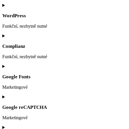
Consent
to
service
WordPress
oxygen-
builder
Funkční, nezbytně nutné
Consent
to
service
Complianz
wordpress
Funkční, nezbytně nutné
Consent
to
service
Google Fonts
complianz
Marketingové
Consent
to
service
Google reCAPTCHA
google-
fonts
Marketingové
Consent