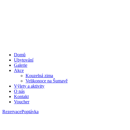
Domů
Ubytování
Galerie
Akce
Kouzelná zima
Velikonoce na Šumavě
Výlety a aktivity
O nás
Kontakt
Voucher
Rezervace
Poptávka