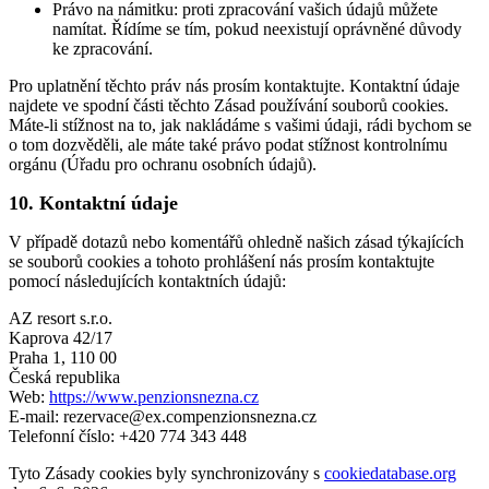
Právo na námitku: proti zpracování vašich údajů můžete
namítat. Řídíme se tím, pokud neexistují oprávněné důvody
ke zpracování.
Pro uplatnění těchto práv nás prosím kontaktujte. Kontaktní údaje
najdete ve spodní části těchto Zásad používání souborů cookies.
Máte-li stížnost na to, jak nakládáme s vašimi údaji, rádi bychom se
o tom dozvěděli, ale máte také právo podat stížnost kontrolnímu
orgánu (Úřadu pro ochranu osobních údajů).
10. Kontaktní údaje
V případě dotazů nebo komentářů ohledně našich zásad týkajících
se souborů cookies a tohoto prohlášení nás prosím kontaktujte
pomocí následujících kontaktních údajů:
AZ resort s.r.o.
Kaprova 42/17
Praha 1, 110 00
Česká republika
Web:
https://www.penzionsnezna.cz
E-mail:
rezervace@
ex.com
penzionsnezna.cz
Telefonní číslo: +420 774 343 448
Tyto Zásady cookies byly synchronizovány s
cookiedatabase.org