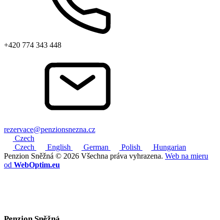
+420 774 343 448
rezervace@penzionsnezna.cz
Czech
Czech
English
German
Polish
Hungarian
Penzion Sněžná © 2026 Všechna práva vyhrazena.
Web na mieru
od
WebOptim.eu
Penzion Sněžná