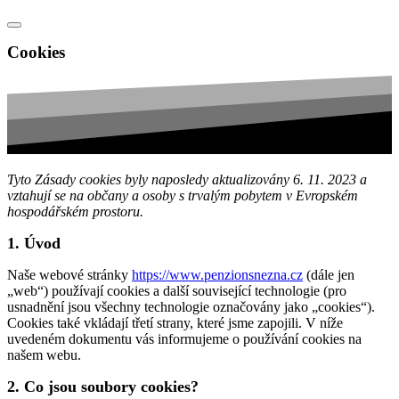
Cookies
Tyto Zásady cookies byly naposledy aktualizovány 6. 11. 2023 a
vztahují se na občany a osoby s trvalým pobytem v Evropském
hospodářském prostoru.
1. Úvod
Naše webové stránky
https://www.penzionsnezna.cz
(dále jen
„web“) používají cookies a další související technologie (pro
usnadnění jsou všechny technologie označovány jako „cookies“).
Cookies také vkládají třetí strany, které jsme zapojili. V níže
uvedeném dokumentu vás informujeme o používání cookies na
našem webu.
2. Co jsou soubory cookies?