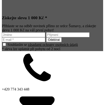
Získejte slevu 1 000 Kč *
Přihlaste se na odběr novinek přímo ze srdce Šumavy, a získejte
slevu 1 000 Kč na váš první pobyt!
Souhlasím se
zásadami ochrany osobních údajů
* sleva lze uplatnit při pobytu od 2 nocí
+420 774 343 448