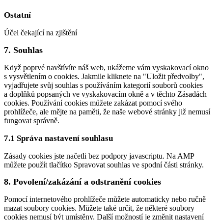
to
service
Ostatní
google-
recaptcha
Účel čekající na zjištění
Consent
7. Souhlas
to
service
Když poprvé navštívíte náš web, ukážeme vám vyskakovací okno
ostatní
s vysvětlením o cookies. Jakmile kliknete na "Uložit předvolby",
vyjadřujete svůj souhlas s používáním kategorií souborů cookies
a doplňků popsaných ve vyskakovacím okně a v těchto Zásadách
cookies. Používání cookies můžete zakázat pomocí svého
prohlížeče, ale mějte na paměti, že naše webové stránky již nemusí
fungovat správně.
7.1 Správa nastavení souhlasu
Zásady cookies jste načetli bez podpory javascriptu. Na AMP
můžete použít tlačítko Spravovat souhlas ve spodní části stránky.
8. Povolení/zakázání a odstranění cookies
Pomocí internetového prohlížeče můžete automaticky nebo ručně
mazat soubory cookies. Můžete také určit, že některé soubory
cookies nemusí být umístěny. Další možností je změnit nastavení