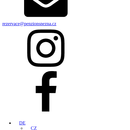
rezervace@penzionsnezna.cz
DE
CZ